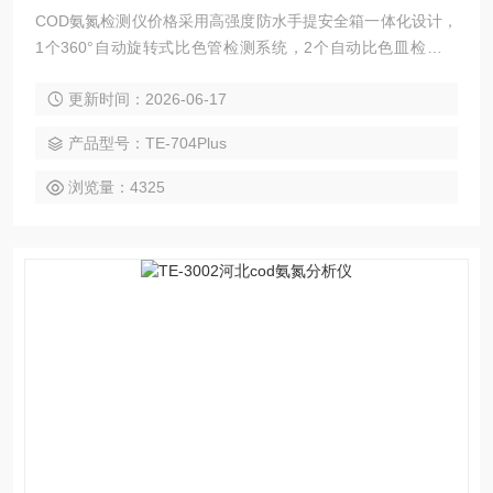
COD氨氮检测仪价格采用高强度防水手提安全箱一体化设计，
1个360°自动旋转式比色管检测系统，2个自动比色皿检测结
构，同时可检测两个相同污染物的水样，双温区消解模块，独
更新时间：2026-06-17
立温控，数字化集成系统，彩色液晶触摸屏，光纤检测技术，
进口光源，专业水质检测仪系统。
产品型号：TE-704Plus
浏览量：4325