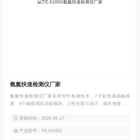
氨氮快速检测仪厂家
氨氮快速检测仪厂家采用光纤检测技术，7寸彩色液晶触摸
屏、8个触摸感应功能模块、人性化指引设计，操作便捷，运
用进口医用光源，专业水质检测仪系统，TE-5105G 氨氮快速
更新时间：2026-06-17
测定仪性能稳定、测量准确、测定范围广、功能*、操作简单，
满足《HJ 535-2009水质氨氮的测定纳氏试剂分光光度法》检
产品型号：TE-5105G
测要求。