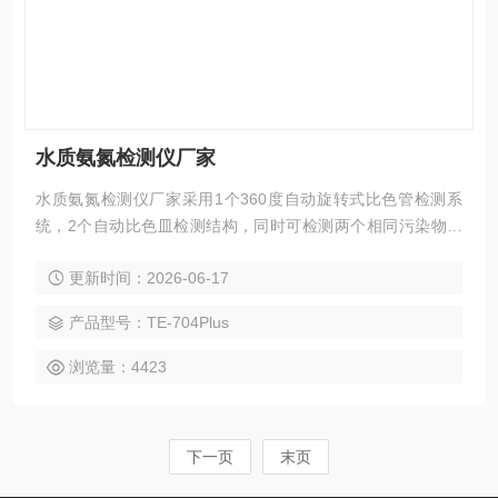
水质氨氮检测仪厂家
水质氨氮检测仪厂家采用1个360度自动旋转式比色管检测系
统，2个自动比色皿检测结构，同时可检测两个相同污染物的
水样，双温区消解模块，独立温控，数字化集成系统，彩色液
更新时间：2026-06-17
晶触摸屏，光纤检测技术，进口光源，专业水质检测仪系统，
内置高容量锂电池。
产品型号：TE-704Plus
浏览量：4423
下一页
末页