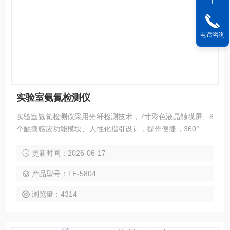
电话咨询
实验室氨氮检测仪
实验室氨氮检测仪采用光纤检测技术，7寸彩色液晶触摸屏、8
个触摸感应功能模块、人性化指引设计，操作便捷，360°旋转
比色检测，运用进口医用光源，专业水质检测仪系统，TE-580
更新时间：2026-06-17
0多参数水质快速测定仪性能稳定、测量准确、测定范围广、
功能*、操作简单，浓度直读，满足国标检测要求。
产品型号：TE-5804
浏览量：4314