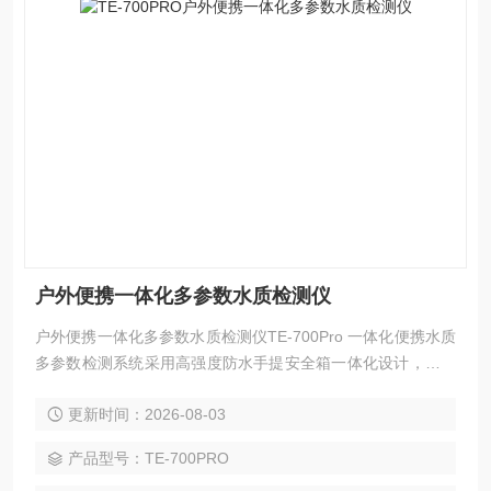
户外便携一体化多参数水质检测仪
户外便携一体化多参数水质检测仪TE-700Pro 一体化便携水质
多参数检测系统采用高强度防水手提安全箱一体化设计，安卓
智能操作系统，可视化模块设计，具有现场执法取证数字模
更新时间：2026-08-03
块，配置高清摄像头，支持内置 4G 网络，GPS 定位，现场取
证报告，检测数据实时上传云平台及各监管平台,测量项目：C
产品型号：TE-700PRO
OD 、氨氮、总磷、总氮、浊度、色度、悬浮物、重金属等 50