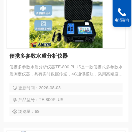
电话咨询
便携多参数水质分析仪器
便携多参数水质分析仪器TE-800 PLUS是一款便携式多参数水
质测定仪器，具有实时数据传送，4G通讯模块，采用高精度数
字电极，无需化学试剂，环保无污，检测项目有COD，TOC，
更新时间：2026-08-03
氨氮，浊度，悬浮物，叶绿素，蓝绿藻，余氯，pH，溶解氧，
温度，电导率，ORP， TDS，水中油等项目，适应于各种恶劣
产品型号：TE-800PLUS
工作环境
浏览量：69