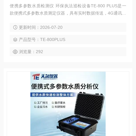
便携多参数水质检测仪 环保执法巡检设备TE-800 PLUS是一
款便携式多参数水质测定仪器，具有实时数据传送，4G通讯模
块，采用高精度数字电极，无需化学试剂，环保无污，检测项
更新时间：2026-07-20
目有COD，TOC，氨氮，浊度，悬浮物，叶绿素，蓝绿藻，余
氯，pH，溶解氧，温度，电导率，ORP， TDS，水中油等项
产品型号：TE-800PLUS
目，适应于各种恶劣工作环境
浏览量：292