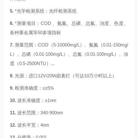
5.
*光学检测系统：光纤检测系统
6.
*测量项目：COD 、氨氮、总磷、总氮、浊度、色度、
各种重金属等50多项指标
7.
测量范围：
COD（
5
-10000mg/L）、氨氮（0.01-1
5
0mg/
L）、总磷（0.01-
100
mg/L）、总氮（0.01-
10
0mg/L）、浊
度（0.5-
2500
NTU）
...
8.
光源：
进口
12V/20W卤素灯（可达10万小时以上）
9.
检测准确度：
≤±5%
10.
波长准确度：
±1nm
11.
波长范围：
340-900nm
12.
波长半宽：
4nm
13.
分辨率：
0.001