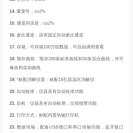
14.
重复性：
≤±2%
15.
通道间误差：
≤±
2%
16.
参比通道：
设有固定自动参比通道
17.
存储：
可存储
100万组数据，可自由调用查看
18.
预存曲线：
预存
280条标准曲线和50条拟合曲线，并可
修改和添加曲线
19.
*标配消解仪器：
标配
18孔双温区消解仪
20.
自动校准：
仪器具有自动校准功能
21.
自检：
仪器具有自动检测，出错报警功能
22.
打印方式：
标配内置热敏打印机
23.
数据传输：
配备
USB接口和串口传输功能，蓝牙接口