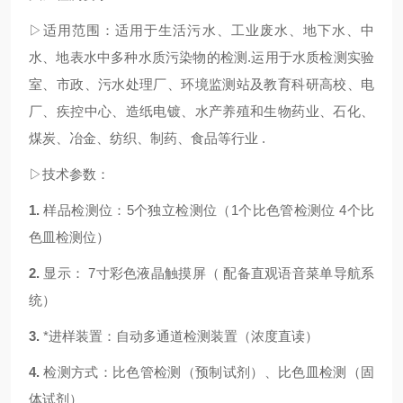
▷适用范围：
适用于生活污水、工业废水、地下水、中
水、地表水中
多种水质污染物
的检测
.运用于水质检测实验
室、市政、污水处理厂、环境监测站及教育科研高校、电
厂、疾控中心、造纸电镀、水产养殖和生物药业、石化、
煤炭、冶金、纺织、制药、食品等行业
.
▷技术参数：
1
.
样品检测位：
5个独立检测位（1个比色管检测位 4个比
色皿检测位）
2.
显示：
7寸彩色液晶触摸屏
（
配备直观语音菜单导航系
统）
3.
*进样装置：自动多通道检测装置
（浓度直读）
4.
检测方式：比色管检测
（预制试剂）
、比色皿检测
（固
体试剂）