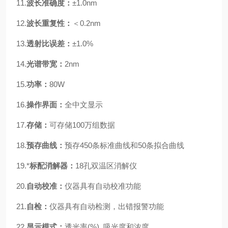
11.
波长准确度：
±
1.0
nm
12.
波长重复性：
＜0.2nm
13.
透射比误差：
±1.0%
14.
光谱带宽：
2nm
15.
功率：
80W
16.
操作界面：
全中文显示
17.
存储：
可存储100万组数据
18.
预存曲线：
预存
450
条标准曲线和50条拟合曲线
19.
*
标配消解
器：
18孔双温区消解仪
20.
自动校准：
仪器具有自动校准功能
21.
自检：
仪器具有自动检测，出错报警功能
22.
显示模式：
透光率(%) ,吸光度和浓度