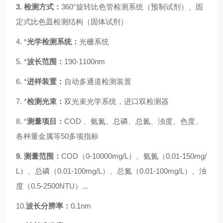
3.
检测方式：
360°旋转比色管检测系统
（预制试剂）、
固
定式比色皿检测结构
（
固体试剂）
4.
*
光学检测系统：
光栅
系统
5.
*
波长范围：
190-1100nm
6.
*
进样装置：
自动多通道检测装置
7.
*
检测光束：
双光束光学系统，进口双检测器
8.
*
测量项目：
COD 、氨氮、总磷、总氮、浊度、色度、
各种重金属等50多项指标
9.
测量范围：
COD（0-10000mg/L）、氨氮（0.01-1
5
0mg/
L）、总磷（0.01-
100
mg/L）、总氮（0.01-
100
mg/L）、浊
度（0.5-
2500
NTU）
...
10.
波长分辨率
：
0.1nm