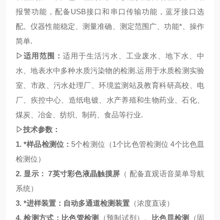
报警功能，配备USB接口和串口传输功能，蓝牙接口选
配。仪器性能稳定、测量准确、测定范围广、功能*、操作
简单.
▷适用范围：
适用于生活污水、工业废水、地下水、中
水、地表水中
多种水质污染物
的检测
.运用于水质检测实验
室、市政、污水处理厂、环境监测站及教育科研高校、电
厂、疾控中心、造纸电镀、水产养殖和生物药业、石化、
煤炭、冶金、纺织、制药、食品等行业.
▷技术参数：
1.
*
样品检测位：
5个检测位（1个比色管检测位 4个比色皿
检测位）
2.
显示：
7英寸彩色液晶触摸屏
（
配备直观语音菜单导航
系统）
3.
*进样装置：自动多通道检测装置
（浓度直读）
4.
检测方式：比色管检测
（预制试剂）
、比色皿检测
（固