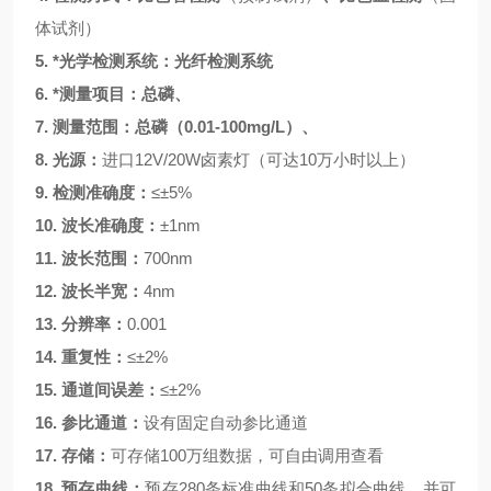
体试剂）
5.
*光学检测系统：光纤检测系统
6.
*测量项目：总磷、
7.
测量范围：总磷（
0.01-
100
mg/L）、
8.
光源：
进口
12V/20W卤素灯（可达10万小时以上）
9.
检测准确度：
≤±5%
10.
波长准确度：
±1nm
11.
波长范围：
700nm
12.
波长半宽：
4nm
13.
分辨率：
0.001
14.
重复性：
≤±2%
15.
通道间误差：
≤±
2%
16.
参比通道：
设有固定自动参比通道
17.
存储：
可存储
100万组数据，可自由调用查看
18.
预存曲线：
预存
280条标准曲线和50条拟合曲线，并可