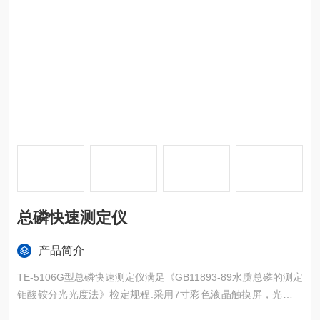
总磷快速测定仪
产品简介
TE-5106G型总磷快速测定仪满足《GB11893-89水质总磷的测定
钼酸铵分光光度法》检定规程.采用7寸彩色液晶触摸屏，光纤检
测系统，5个检测位（1个比色管检测位 4个比色皿检测位），仪