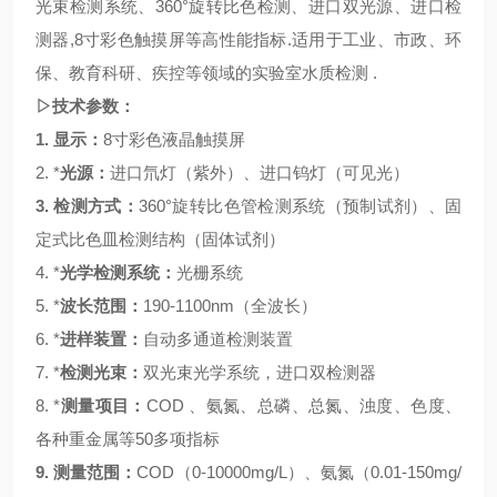
光束检测系统、
360°旋转比色检测、进口
双
光源、进口检
测器
,
8寸彩色触摸屏等高性能指标
.适用于工业、市政、环
保、教育科研、疾控等领域的实验室水质检测
.
▷技术参数：
1.
显示：
8
寸彩色液晶触摸屏
2.
*
光源：
进口氘灯（紫外）、进口钨灯（可见光）
3.
检测方式：
360°旋转比色管检测系统
（预制试剂）、
固
定式比色皿检测结构
（
固体试剂）
4.
*
光学检测系统：
光栅
系统
5.
*
波长范围：
190-1100nm（全波长）
6.
*
进样装置：
自动多通道检测装置
7.
*
检测光束：
双光束光学系统，进口双检测器
8.
*
测量项目：
COD 、氨氮、总磷、总氮、浊度、色度、
各种重金属等50多项指标
9.
测量范围：
COD（0-10000mg/L）、氨氮（0.01-1
5
0mg/