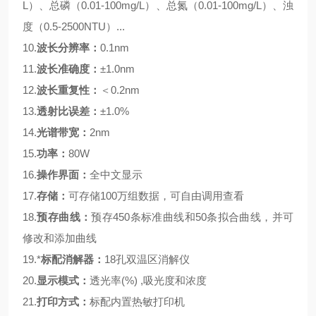
L）、总磷（0.01-
100
mg/L）、总氮（0.01-
100
mg/L）、浊
度（0.5-
2500
NTU）
...
10.
波长分辨率
：
0.1nm
11.
波长准确度：
±
1.0
nm
12.
波长重复性：
＜
0.2nm
13.
透射比误差：
±1.0%
14.
光谱带宽：
2nm
15.
功率：
80W
16.
操作界面：
全中文显示
17.
存储：
可存储
100万组数据，可自由调用查看
18.
预存曲线：
预存
450
条标准曲线和
50条拟合曲线，并可
修改和添加曲线
19.
*
标配消解
器：
18孔双温区消解仪
20.
显示模式：
透光率
(%) ,吸光度和浓度
21.
打印方式：
标配内置热敏打印机