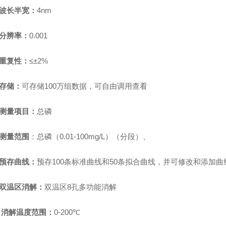
波长半宽：
4nm
分辨率：
0.001
重复性：
≤±2%
存储：
可存储
100万组数据，可自由调用查看
测量项目：
总磷
测量范围
：总磷（
0.01-
100
mg/L）
（
分段
）
、
预存曲线：
预存
100条标准曲线和50条拟合曲线，并可修改和添加曲
双温区消解：
双温区
8孔多功能消解
消解温度范围：
0-200℃