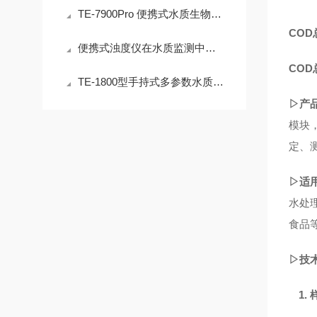
TE-7900Pro 便携式水质生物毒性测定仪 户外速测精准可靠
CO
便携式浊度仪在水质监测中的应用与前景
CO
TE-1800型手持式多参数水质检测仪：专注于pH、电导率与溶解氧的精准测量
▷产
模块
定、
▷适
水处
食品
▷技
1.