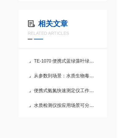
相关文章
RELATED ARTICLES
TE-1070 便携式蓝绿藻叶绿素测定仪产品优势
从参数到场景：水质生物毒性检测仪科学采购指南
便携式氨氮快速测定仪工作原理：简单看懂检测全过程
水质检测仪按应用场景可分为哪几类（如实验室用、便携式、在线式）？