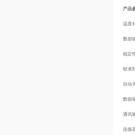
产品
温度补
数据
稳定
校准
自动关
数据储
通讯输
连接器