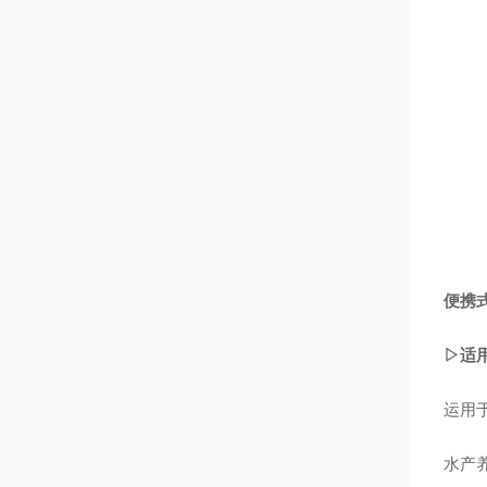
便携
▷适
运用
水产