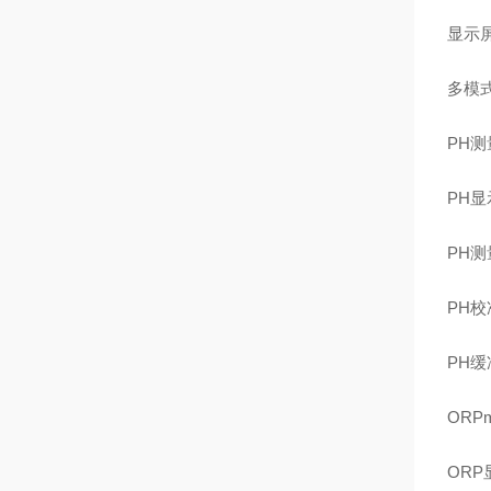
显示
多模式
PH测量
PH显
PH测
PH校
PH缓冲选
ORP
ORP