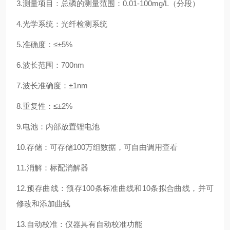
3.测量项目：总磷的测量范围：0.01-
100
mg/L（分段）
4.光学系统：光纤检测系统
5.准确度：≤±5%
6.波长范围：
70
0nm
7.波长准确度：±1nm
8.重复性：≤±2%
9.电池：内部放置锂电池
10.存储：可存储100万组数据，可自由调用查看
11.消解：标配消解器
12.预存曲线：预存
100
条标准曲线和
1
0条拟合曲线，并可
修改和添加曲线
13.自动校准：仪器具有自动校准功能