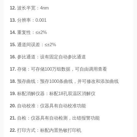
12.
波长半宽：
4nm
13.
分辨率：
0.001
14.
重复性：
≤±2%
15.
通道间误差：
≤±
2%
16.
参比通道：
设有固定自动参比通道
17.
存储：
可存储
100万组数据，可自由调用查看
18.
预存曲线：
预存
1000
条曲线，并可修改和添加曲线
19.
标配消解仪器：
标配
18孔双温区消解仪
20.
自动校准：
仪器具有自动校准功能
21.
自检：
仪器具有自动检测，出错报警功能
22.
打印方式：
标配内置热敏打印机