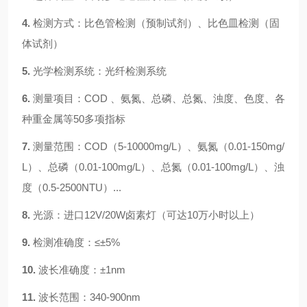
4.
检测方式：比色管检测
（预制试剂）
、比色皿检测
（固
体试剂）
5.
光学检测系统：光纤检测系统
6.
测量项目：COD 、氨氮、总磷、总氮、浊度、色度、各
种重金属等50多项指标
7.
测量范围：
COD（
5
-10000mg/L）、氨氮（0.01-1
5
0mg/
L）、总磷（0.01-
100
mg/L）、总氮（0.01-
10
0mg/L）、浊
度（0.5-
2500
NTU）
...
8.
光源：
进口
12V/20W卤素灯（可达10万小时以上）
9.
检测准确度：
≤±5%
10.
波长准确度：
±1nm
11.
波长范围：
340-900nm