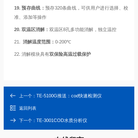
19.
预存曲线：
预存
320
条
曲线，可供用户进行选择、校
准、添加等操作
20.
双温区消解：
双温区
8孔多功能消解
，
独立温控
21.
消解温度范围：
0-200℃
22.
消解模块具有
双保险高温过载保护
TE-5100G推送：cod快速检测仪
上一个：
返回列表
TE-3001COD水质分析仪
下一个：