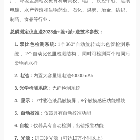
厂、环境监测站及教育科研高校、电厂、疾控中心、造纸
电镀、水产养殖和生物药业、石化、煤炭、冶金、纺织、
制药、食品等行业
.
总磷测定仪直送2023全+境+派+送
技术参数：
1.
双比色检测系统
:
1个360°自动旋转式比色管检测系
统，
2个自动比色皿检测结构，
同时可检测两个相同污
染物的水样
2.
电池：
内置大容量锂电池
40000mAh
3.
光学检测系统
：光纤检测系统
4.
显示：
7寸彩色液晶触摸屏
，
8个触摸感应功能模块
5.
自动校准：
仪器具有自动校准功能
6.
自检：
仪器具有自动检测，出错报警功能
7.
光源：
进口冷光源（可达
10万小时以上）