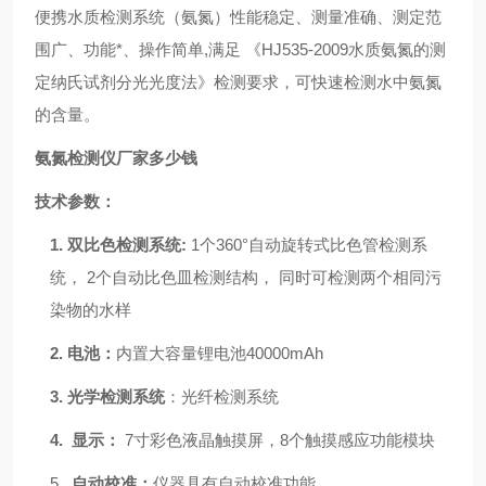
便携水质检测系统（氨氮）性能稳定、测量准确、测定范
围广、功能*、操作简单,
满足 《HJ535-2009水质氨氮的测
定纳氏试剂分光光度法》检测要求
，
可快速检测水中氨氮
的含量。
氨氮检测仪厂家多少钱
技术参数：
1.
双比色检测系统
:
1个360°自动旋转式比色管检测系
统，
2个自动比色皿检测结构，
同时可检测两个相同污
染物的水样
2.
电池：
内置大容量锂电池
40000mAh
3.
光学检测系统
：光纤检测系统
4.
显示：
7寸彩色液晶触摸屏
，
8个触摸感应功能模块
5.
自动校准：
仪器具有自动校准功能