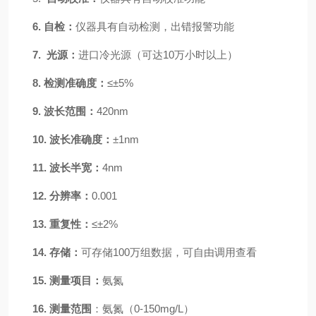
6.
自检：
仪器具有自动检测，出错报警功能
7.
光源：
进口冷光源（可达
10万小时以上）
8.
检测准确度：
≤±5%
9.
波长范围：
420
nm
10.
波长准确度：
±1nm
11.
波长半宽：
4nm
12.
分辨率：
0.001
13.
重复性：
≤±2%
14.
存储：
可存储
100万组数据，可自由调用查看
15.
测量项目：
氨氮
16.
测量范围
：氨氮（
0-150mg/L）