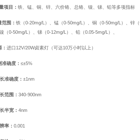
测量项目：
铁、锰、铜、锌、六价铬、总铬、镍、锑、铅
等多项指标
量范围：
铁
（
0-20mg/L）、
锰
（
0-50mg/L）、
铜
（
0-50mg/L）、
锌
（
镍
（
0-50
mg/L
）、
锑（
0-12mg/L）、铅
（
0.05-5mg/L）、
源：
进口
12V/20W卤素灯（可达10万小时以上）
测准确度：
≤±5%
长准确度：
±1nm
长范围：
340-900nm
长半宽：
4nm
辨率：
0.001