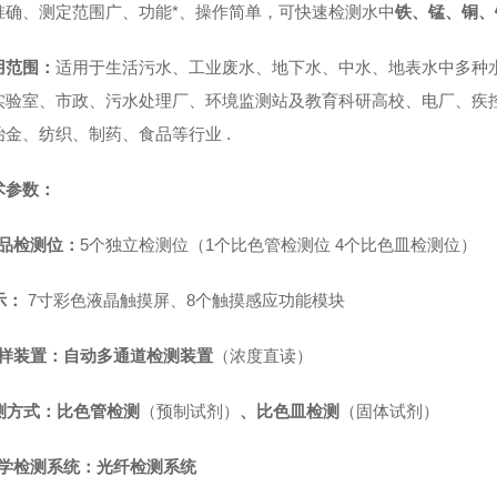
准确、测定范围广、功能*、操作简单，可快速检测水中
铁、锰、铜、
用范围：
适用于生活污水、工业废水、地下水、中水、地表水中
多种
实验室、市政、污水处理厂、环境监测站及教育科研高校、电厂、疾
冶金、纺织、制药、食品等行业
.
术参数：
品检测位：
5个独立检测位（1个比色管检测位 4个比色皿检测位）
示：
7寸彩色液晶触摸屏
、
8个触摸感应功能模块
进样装置：自动多通道检测装置
（浓度直读）
测方式：比色管检测
（预制试剂）
、比色皿检测
（固体试剂）
光学检测系统：光纤检测系统