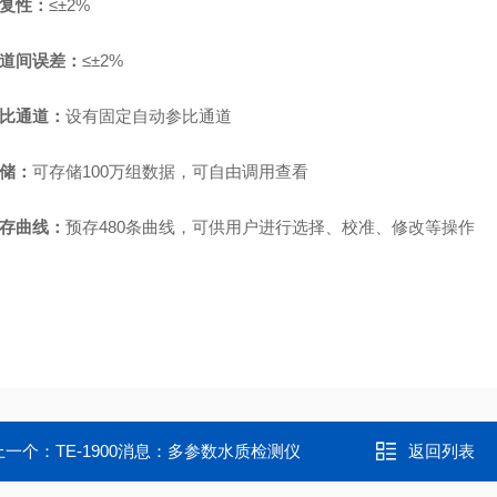
复性：
≤±2%
道间误差：
≤±
2%
比通道：
设有固定自动参比通道
储：
可存储
100万组数据，可自由调用查看
存曲线：
预存
480条曲线，可供用户进行选择、校准、修改等操作
上一个：
TE-1900消息：多参数水质检测仪
返回列表