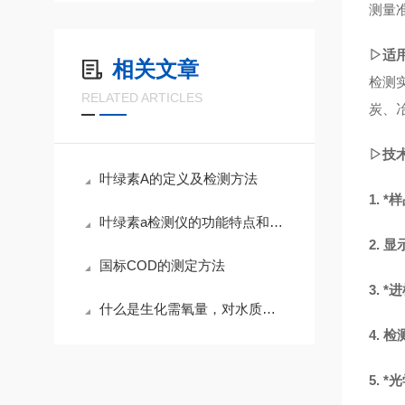
测量
▷适
相关文章
检测
RELATED ARTICLES
炭、
▷技
叶绿素A的定义及检测方法
1.
*
样
叶绿素a检测仪的功能特点和适用领域
2.
显
国标COD的测定方法
3.
*
什么是生化需氧量，对水质有什么影响？
4.
检
5.
*