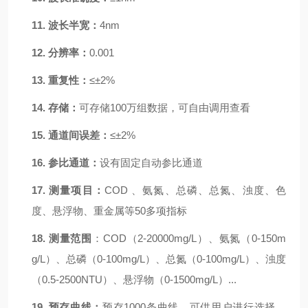
11.
波长半宽：
4nm
12.
分辨率：
0.001
13.
重复性：
≤±2%
14.
存储：
可存储
100万组数据，可自由调用查看
15.
通道间误差：
≤±
2%
16.
参比通道：
设有固定自动参比通道
17.
测量项目：
COD 、氨氮、总磷、总氮、浊度、色
度、
悬浮物、
重金属等
50多项指标
18.
测量范围
：
COD（2-20000mg/L）、氨氮（0-150m
g/L）、总磷（0-100mg/L）、总氮（0-
10
0mg/L）、浊度
（0.5-
2500
NTU）、
悬浮物（
0-1500mg/L）...
19.
预存曲线：
预存
100
0
条
曲线，可供用户进行选择、