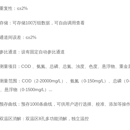
重复性：
≤±2%
存储：
可存储
100万组数据，可自由调用查看
通道间误差：
≤±
2%
参比通道：
设有固定自动参比通道
测量项目：
COD 、氨氮、总磷、总氮、浊度、色度、
悬浮物、
重金
测量范围
：
COD（2-20000mg/L）、氨氮（0-150mg/L）、总磷（0
）、
悬浮物（
0-1500mg/L）...
预存曲线：
预存
100
0
条
曲线，可供用户进行选择、校准、添加等操
双温区消解：
双温区
8孔多功能消解
，
独立温控