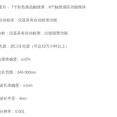
显示：
7寸彩色液晶触摸屏
，
8个触摸感应功能模块
自动校准：
仪器具有自动校准功能
自检：
仪器具有自动检测，出错报警功能
光源：
进口冷光源（可达
10万小时以上）
检测准确度：
≤±5%
波长范围：
340-900nm
波长准确度：
±1nm
波长半宽：
4nm
分辨率：
0.001