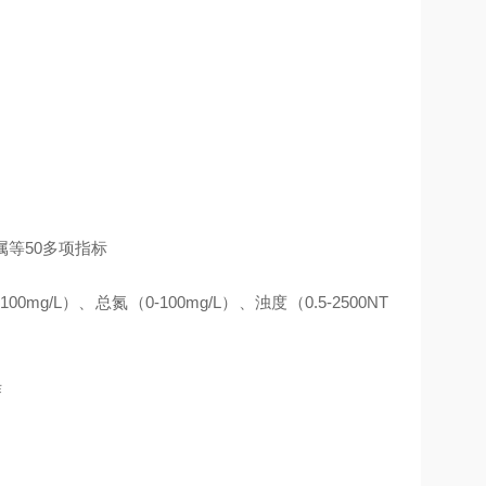
属等
50多项指标
-100mg/L）、总氮（0-
10
0mg/L）、浊度（0.5-
2500
NT
作