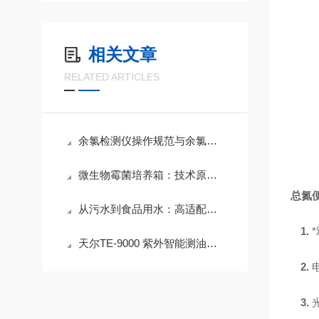
相关文章
RELATED ARTICLES
余氯检测仪操作规范与余氯标准要求
微生物霉菌培养箱：技术原理与操作指南
总氮
从污水到食品用水：高适配性台式浊度仪的多领域应用
1.
*
天尔TE-9000 紫外智能测油仪 废水含油量快速精准检测
2.
3.