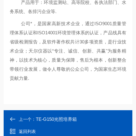
产品用于：环境监测站
、
高等院校
、
各执法部门
、
水
务系统
、
各排污企业等
.
公司*，是国家高新技术企业，通过
ISO9001质量管
理体系认证和ISO14001环境管理体系的认证，产品线具有
省级检测报告，及软件著作权共计30多项
资质
，是行业技
术企业
；
天尔仪器以
“专注、诚信、创新、共赢"为服务精
神
，
以技术为核心，质量为保障
，
售后为根本
，
创新整合
带领行业发展，做令人尊敬的公众公司，为国家生态环境
贡献力量
.
TE-G150光照培养箱
上一个：
返回列表