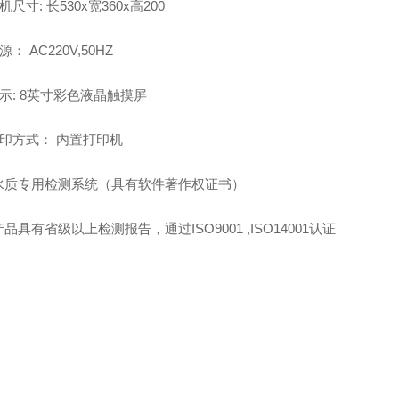
整机尺寸: 长530x宽360x高200
电源： AC220V,50HZ
 显示: 8英寸彩色液晶触摸屏
 打印方式： 内置打印机
 *水质专用检测系统（具有软件著作权证书）
 *产品具有省级以上检测报告，通过ISO9001 ,ISO14001认证