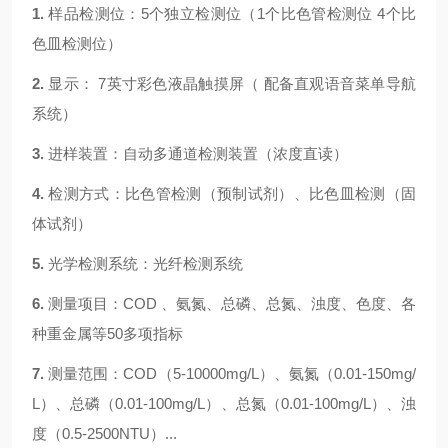
1.
样品检测位：
5个独立检测位（1个比色管检测位 4个比
色皿检测位）
2.
显示： 7英寸彩色液晶触摸屏
（ 配备直观语音菜单导航
系统）
3.
进样装置：自动多通道检测装置
（浓度直读）
4.
检测方式：比色管检测
（预制试剂）
、比色皿检测
（固
体试剂）
5.
光学检测系统：光纤检测系统
6.
测量项目：COD 、氨氮、总磷、总氮、浊度、色度、各
种重金属等50多项指标
7.
测量范围：COD（
5
-10000mg/L）、氨氮（0.01-1
5
0mg/
L）、总磷（0.01-
100
mg/L）、总氮（0.01-
10
0mg/L）、浊
度（0.5-
2500
NTU）
...