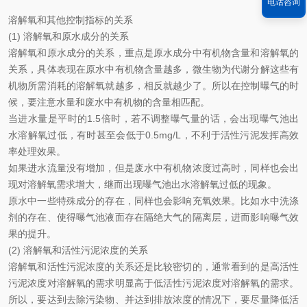
电话咨询
溶解氧和其他控制指标的关系
(1) 溶解氧和原水成分的关系
溶解氧和原水成分的关系，重点是原水成分中有机物含量和溶解氧的
关系，具体表现在原水中有机物含量越多，微生物为代谢分解这些有
机物所需消耗的溶解氧就越多，相反就越少了。所以在控制曝气的时
候，要注意水量和废水中有机物的含量相匹配。
当进水量是平时的1.5倍时，若不调整曝气量的话，会出现曝气池出
水溶解氧过低，有时甚至会低于0.5mg/L，不利于活性污泥发挥高效
率处理效果。
如果进水流量没有增加，但是废水中有机物浓度过高时，同样也会出
现对溶解氧需求增大，继而出现曝气池出水溶解氧过低的现象。
原水中一些特殊成分的存在，同样也会影响充氧效果。比如水中洗涤
剂的存在、使得曝气池液面存在隔绝大气的隔离层，进而影响曝气效
果的提升。
(2) 溶解氧和活性污泥浓度的关系
溶解氧和活性污泥浓度的关系还是比较密切的，通常看到的是高活性
污泥浓度对溶解氧的需求明显高于低活性污泥浓度对溶解氧的需求。
所以，要达到去除污染物、并达到排放浓度的情况下，要尽量降低活