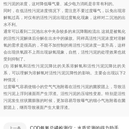
性污泥的浓度，这对降低曝气量、减少电力消耗是非常有利的。
同时，在低活性污泥浓度情况下，需注意不要过度曝气，以免出现溶
解氧过高，对仅有的活性污泥出现过度氧化现象，这样对二沉池的出
水不利。
通常可以看到二沉池出水中夹杂较多的未沉降颗粒流出.这就是被氧化
的活性污泥解体后分解在出水中的缘故。同样高活性污泥浓度对溶解
氧的需求是很高的，不能不加控制的将活性污泥浓度一直升高，这样
会出现供氧跟不上而出现缺氧现象，自然，活性污泥的处理效果也就
受到抑制了。
(3) 溶解氧和活性污泥沉降比的关系溶解氧和活性污泥沉降比的关
系，可以理解为溶解氧对活性污泥沉降性的影响。主要会出现以下2
种情况：
过度曝气容易使细小的空气气泡附着在活性污泥的菌胶团上，导致活
性污泥上浮到液面而产生浮渣。活性污泥的压缩性变差。特别是活性
污泥发生丝状菌膨胀的时候，更加容易导致曝气的细小气泡附着在菌
胶团上，继而导致液面产生大量浮渣。
COD氨氮总磷检测仪：水质监测的得力助手
上一条