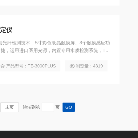
测定仪
用光纤检测技术，5寸彩色液晶触摸屏、8个触摸感应功
捷，运用进口医用光源，内置专用水质检测系统，TE-
性能稳定、测量准确、测定范围广、功能*、操作简单，浓
产品型号：TE-3000PLUS
浏览量：4319
末页
跳转到第
页