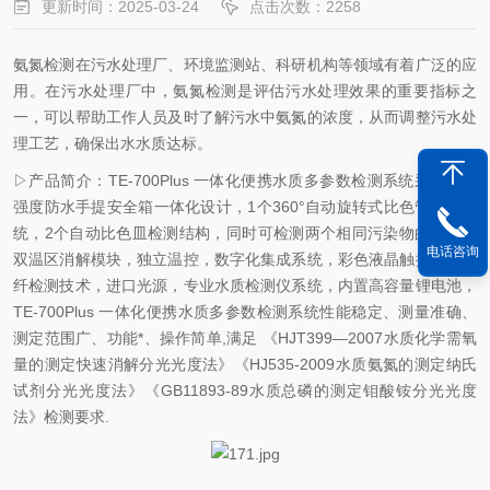
更新时间：2025-03-24
点击次数：2258
氨氮检测在污水处理厂、环境监测站、科研机构等领域有着广泛的应
用。在污水处理厂中，氨氮检测是评估污水处理效果的重要指标之
一，可以帮助工作人员及时了解污水中氨氮的浓度，从而调整污水处
理工艺，确保出水水质达标。
▷产品简介：TE-700Plus 一体化便携水质多参数检测系统采用级高
强度防水手提安全箱一体化设计，1个360°自动旋转式比色管检测系
统，2个自动比色皿检测结构，同时可检测两个相同污染物的水样，
电话咨询
双温区消解模块，独立温控，数字化集成系统，彩色液晶触摸屏，光
纤检测技术，进口光源，专业水质检测仪系统，内置高容量锂电池，
TE-700Plus 一体化便携水质多参数检测系统性能稳定、测量准确、
测定范围广、功能*、操作简单,满足 《HJT399—2007水质化学需氧
量的测定快速消解分光光度法》《HJ535-2009水质氨氮的测定纳氏
试剂分光光度法》《GB11893-89水质总磷的测定钼酸铵分光光度
法》检测要求.