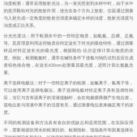
浊度检测：通常采用散射光法，当一束光照射到水样中时，由于水中
的悬浮颗粒对光的散射作用，使光在各个方向上散射。仪器通过测量
与入射光成一定角度的散射光强度来确定水样的浊度，散射光强度与
浊度成正比关系。
分光光度法：用于检测水中的一些特定物质，如氨氮、总磷、总氮
等。其原理是利用这些物质在特定波长下对光的吸收特性，通过测量
样品对特定波长光的吸光度，根据朗伯-比尔定律计算出物质的浓
度。例如，检测氨氮时，通常在碱性条件下使氨与纳氏试剂反应生成
黄棕色络合物，在波长420nm处测量其吸光度，进而计算出氨氮含
量。
离子选择电极法：对于一些特定离子的检测，如氟离子、氯离子等，
可以使用离子选择电极法。离子选择电极对特定离子具有选择性响
应，当它与含有该离子的溶液接触时，会在电极膜两侧产生电位差，
该电位差与溶液中离子的活度有关，通过测量电位差来确定离子的浓
度。
不同的检测设备和方法具有各自的优缺点和适用范围，在实际应用
中，需要根据饮用水的检测目的、检测指标、现场条件等因素选择合