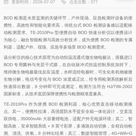
更新时间：2026-07-07
点击次数：377
BOD 检测是水质监测的关键环节，户外现场、应急检测对设备的便
携性、高效性和智能化要求高，传统台式 BOD 检测设备难以适配移
动检测需求。TE-2010Pro 型便携自动 BOD 快速分析仪以便携设计
为核心，融合智能检测与高效分析技术，成为便携 BOD 检测的专属
利器，适配户外、现场、应急等多场景 BOD 检测需求。
该分析仪的核心技术原理为自动恒温流通式微生物电极法，搭载进口
BOD 专用菌种与夹层干式膜，在自动脉冲式恒温控制系统加持下，
维持微生物电极最佳反应温度，水样流经电极时，可生化有机物被微
生物分解，电信号变化与 BOD 浓度成正比，经专用检测系统解析后
快速得出数据，8 分钟即可完成测定，检测方法符合 HJ/T86-2002
国家标准，从技术底层保障便携性与检测精准度兼具。
TE-2010Pro 作为便携 BOD 检测利器，核心优势直击移动检测痛
点。其一，便携性拉满，高强度防水手提安全箱一体化设计，交直流
双供电，35000mAh 大容量锂电池，适配户外无电源环境；其二，智
能高效，安卓智能系统 + 8 英寸彩屏，多液路自动切换，全程自动检
测、清洗、供氧，8 分钟出结果；其三，数据智能管理，4G+Wifi+G