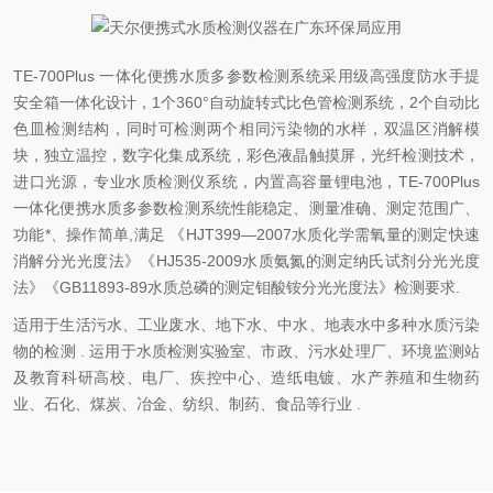
TE-700Plus 一体化便携水质多参数检测系统采用级高强度防水手提
安全箱一体化设计，
1个360°自动旋转式比色管检测系统，2个自动比
色皿检测结构，同时可检测两个相同污染物的水样，
双温区消解模
块，独立温控，数字化集成系统，彩色液晶触摸屏，光纤检测技术，
进口光源，专业水质检测仪系统，内置高容量锂电池，TE-700Plus
一体化便携水质多参数检测系统性能稳定、测量准确、测定范围广、
功能*、操作简单,
满足
《HJT399—2007水质化学需氧量的测定快速
消解分光光度法》《HJ535-2009水质氨氮的测定纳氏试剂分光光度
法》《GB11893-89水质总磷的测定钼酸铵分光光度法》检测要求
.
适用于生活污水、工业废水、地下水、中水、地表水中多种水质污染
物的检测 . 运用于水质检测实验室、市政、污水处理厂、环境监测站
及教育科研高校、电厂、疾控中心、造纸电镀、水产养殖和生物药
业、石化、煤炭、冶金、纺织、制药、食品等行业 .