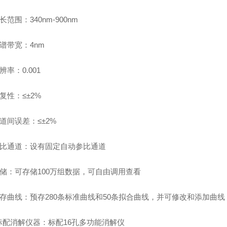
长范围：340nm-900nm
谱带宽：4nm
辨率：0.001
复性：≤±2%
道间误差：
≤±
2%
比通道：设有固定自动参比通道
储：
可存储
100万组数据，可自由调用查看
存曲线：
预存
280条标准曲线和50条拟合曲线，并可修改和添加曲线
标配消解仪器：
标配
16孔多功能消解仪