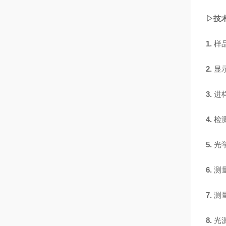
▷技
1.
样
2.
显
3.
进
4.
检
5.
光
6.
测
7.
测
8.
光