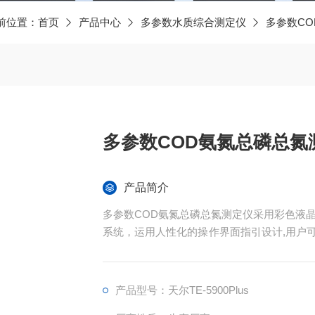
前位置：
首页
产品中心
多参数水质综合测定仪
多参数CO
多参数COD氨氮总磷总氮
产品简介
多参数COD氨氮总磷总氮测定仪采用彩色液
系统，运用人性化的操作界面指引设计,用户可
旋转式比色管检测系统、2通道自动比色皿检
*、操作简单.满足国标检测要求。
产品型号：天尔TE-5900Plus