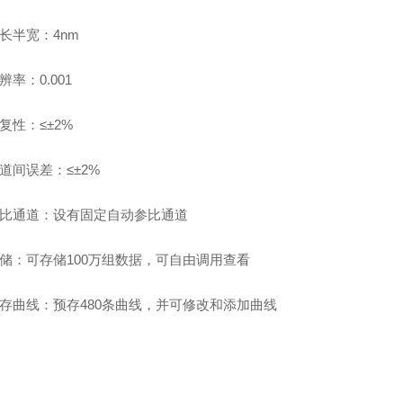
长半宽：
4nm
辨率：
0.001
复性：
≤±2%
道间误差：
≤±
2%
比通道：
设有固定自动参比通道
储：
可存储
100万组数据，可自由调用查看
存曲线：
预存
4
80条曲线，并可修改和添加曲线