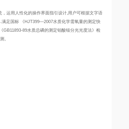
统，运用人性化的操作界面指引设计
,用户可根据文字语
.
满足国标
《
HJT399—2007水质化学需氧量的测定快
《
GB
11893-89水质总磷的测定钼酸铵分光光度法》检
检测。