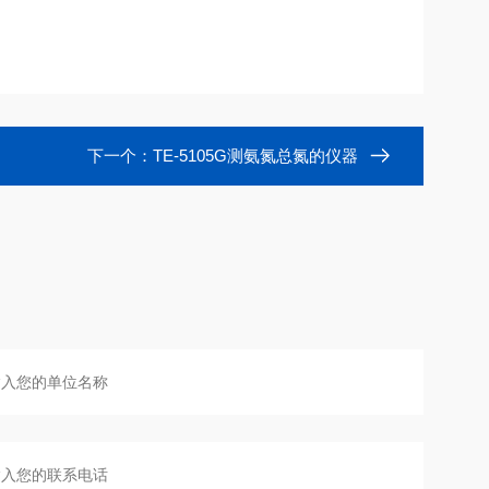
下一个：
TE-5105G测氨氮总氮的仪器