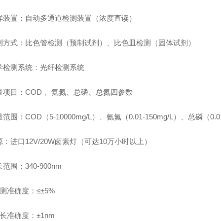
样装置：自动多通道检测装置
（浓度直读）
测方式：比色管检测
（预制试剂）
、比色皿检测
（固体试剂）
学检测系统：光纤检测系统
量项目：COD 、氨氮、总磷、总氮
四参数
量范围：
COD（
5
-10000mg/L）、氨氮（0.01-1
5
0mg/L）、总磷（0.0
源：
进口
12V/20W卤素灯（可达10万小时以上）
长范围：
340-900nm
测准确度：
≤±5%
长准确度：
±1nm