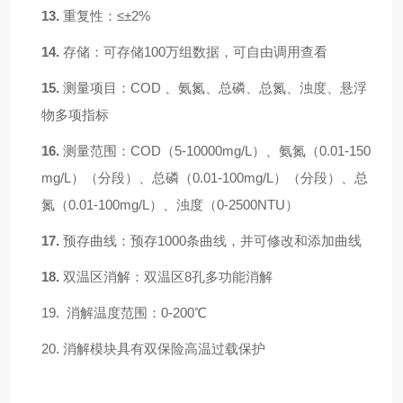
13.
重复性：
≤±2%
14.
存储：
可存储
100万组数据，可自由调用查看
15.
测量项目：
COD 、氨氮、总磷、总氮
、
浊度、悬浮
物多项指标
16.
测量范围
：
COD（
5
-10000mg/L）、氨氮（0.01-1
5
0
mg/L）
（
分段
）
、总磷（
0.01-
100
mg/L）
（
分段
）
、总
氮（
0.01-
10
0mg/L）、
浊度（
0-2500NTU）
17.
预存曲线：
预存
100
0
条曲线，并可修改和添加曲线
18.
双温区消解：
双温区
8孔多功能消解
19.
消解温度范围：
0-200℃
20.
消解模块具有
双保险高温过载保护