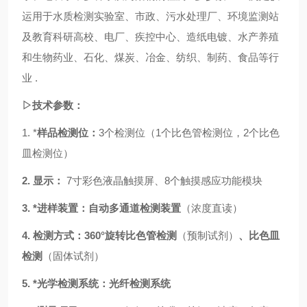
运用于水质检测实验室、市政、污水处理厂、环境监测站
及教育科研高校、电厂、疾控中心、造纸电镀、水产养殖
和生物药业、石化、煤炭、冶金、纺织、制药、食品等行
业
.
▷技术参数：
1.
*
样品检测位：
3
个检测位（
1个比色管检测位
，
2
个比色
皿检测位）
2.
显示：
7寸彩色液晶触摸屏
、
8个触摸感应功能模块
3.
*进样装置：自动多通道检测装置
（浓度直读）
4.
检测方式：
360°旋转
比色管检测
（预制试剂）
、比色皿
检测
（固体试剂）
5.
*光学检测系统：光纤检测系统