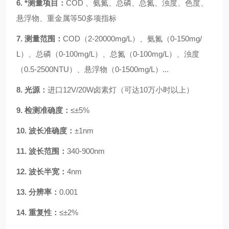
6.
*测量项目：
COD 、氨氮、总磷、总氮、浊度、色度、
悬浮物、
重金属等
50多项指标
7.
测量范围：
COD（2-20000mg/L）、氨氮（0-150mg/
L）、总磷（0-100mg/L）、总氮（0-
10
0mg/L）、浊度
（0.5-
2500
NTU）、
悬浮物（
0-1500mg/L）...
8.
光源：
进口
12V/20W卤素灯（可达10万小时以上）
9.
检测准确度：
≤±5%
10.
波长准确度：
±1nm
11.
波长范围：
340-900nm
12.
波长半宽：
4nm
13.
分辨率：
0.001
14.
重复性：
≤±2%