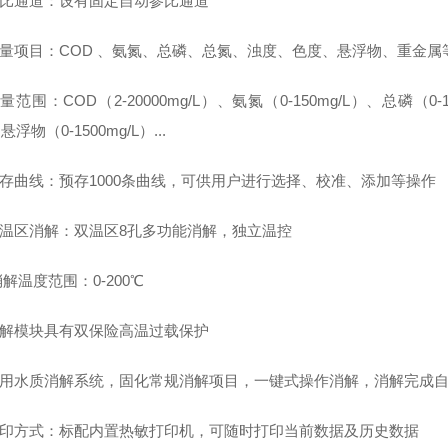
 参比通道：设有固定自动参比通道
 测量项目：COD 、氨氮、总磷、总氮、浊度、色度、悬浮物、重金属
 测量范围：COD（2-20000mg/L）、氨氮（0-150mg/L）、总磷（0-1
浮物（0-1500mg/L）...
 预存曲线：预存1000条曲线，可供用户进行选择、校准、添加等操作
 双温区消解：双温区8孔多功能消解，独立温控
 消解温度范围：0-200℃
 消解模块具有双保险高温过载保护
. 专用水质消解系统，固化常规消解项目，一键式操作消解，消解完成
. 打印方式：标配内置热敏打印机，可随时打印当前数据及历史数据