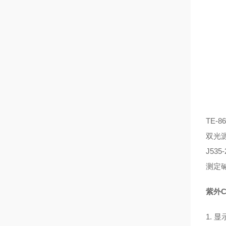
TE-86
双光源
J53
测定
紫外
1. 