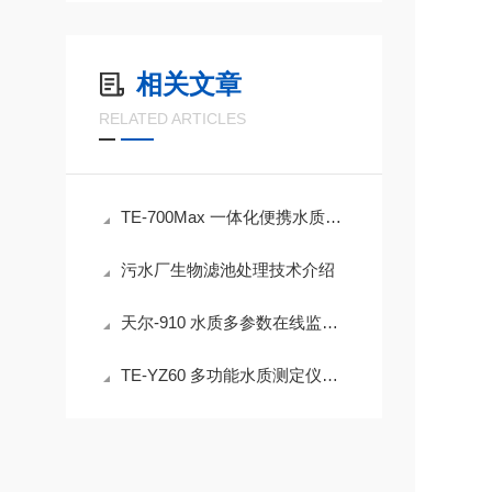
相关文章
RELATED ARTICLES
TE-700Max 一体化便携水质多参数检测仪：户外执法与实验室全能检测利器
污水厂生物滤池处理技术介绍
天尔-910 水质多参数在线监测仪 多指标监测装备
TE-YZ60 多功能水质测定仪：精准护航养殖水质，高效守护水产安全