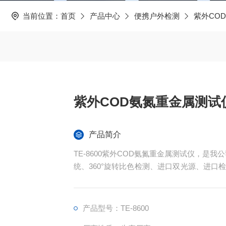
当前位置：
首页
产品中心
便携户外检测
紫外CO
紫外COD氨氮重金属测试
产品简介
TE-8600紫外COD氨氮重金属测试仪，是
统、360°旋转比色检测、进口双光源、进口检
399—2007水质化学需氧量的测定快速消解分
光光度法》《GB11893-89水质总磷的测定
产品型号：TE-8600