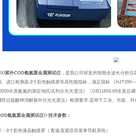
00
紫外COD氨氮重金属测试仪
，是我公司研发的智能全波长分析仪器
、进口检测器,8寸彩色触摸屏等高性能指标，满足国标 《HJT399
5-2009水质氨氮的测定纳氏试剂分光光度法》《GB11893-89水质总
碱性过硫酸钾消解紫外分光光度法》检测要求.适用于工业、市政、环
COD氨氮重金属测试仪▷技术参数：
显示：8寸彩色液晶触摸屏（ 配备直观语音菜单导航系统）