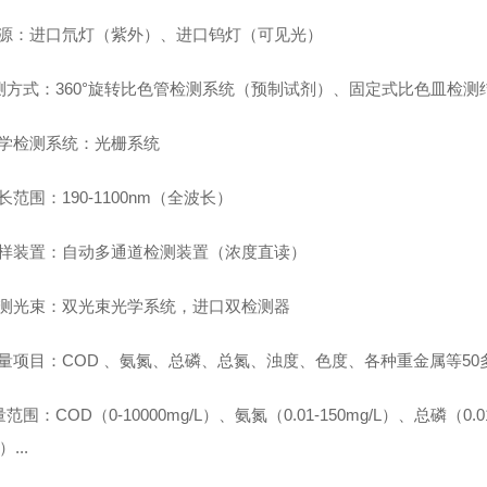
 *光源：进口氘灯（紫外）、进口钨灯（可见光）
 检测方式：360°旋转比色管检测系统（预制试剂）、固定式比色皿检
*光学检测系统：光栅系统
*波长范围：190-1100nm（全波长）
*进样装置：自动多通道检测装置（浓度直读）
*检测光束：双光束光学系统，进口双检测器
*测量项目：COD 、氨氮、总磷、总氮、浊度、色度、各种重金属等50
量范围：COD（0-10000mg/L）、氨氮（0.01-150mg/L）、总磷（0.01
）...