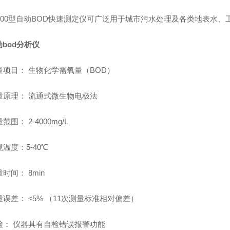
-2000型自动BOD快速测定仪可广泛用于城市污水处理及各类地表水、
bod分析仪
量项目：
生物化学需氧量（BOD）
量原理：
流通式微生物电极法
量范围：
2-4000mg/L
境温度：
5-40℃
量时间：
8min
量误差：
≤5% （11次测量标准相对偏差）
检：
仪器具有自检错误报警功能