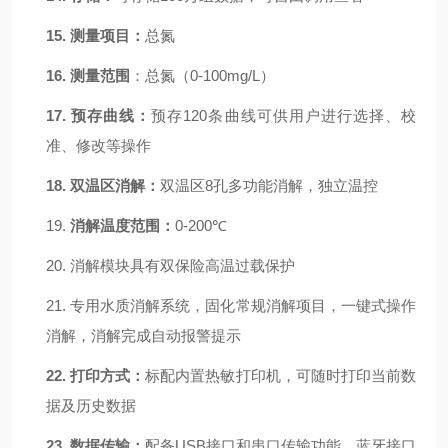
15.
测量项目：
总氮
16.
测量范围
：
总氮
（0-
100
mg/L）
17.
预存曲线：
预存
120条曲线可供用户进行选择、校
准、修改等操作
18.
双温区消解：
双温区8孔多功能消解
，
独立温控
19.
消解温度范围：
0-200℃
20.
消解模块具有双保险高温过载保护
21.
专用水质消解系统，固化常规消解项目，一键式操作
消解，消解完成自动报警提示
22.
打印方式：
标配内置热敏打印机
，
可随时打印当前数
据及历史数据
23.
数据传输：
配备USB接口和串口传输功能，蓝牙接口