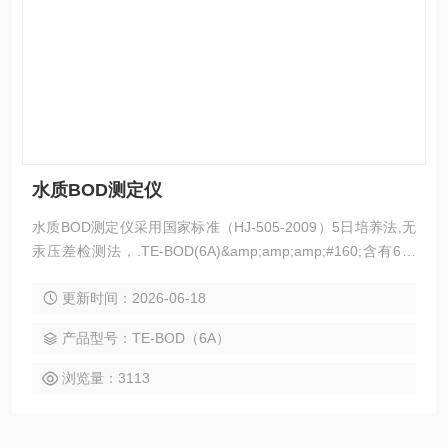
水质BOD测定仪
水质BOD测定仪采用国家标准（HJ-505-2009）5日培养法,无
汞压差检测法，.TE-BOD(6A)&amp;amp;amp;#160;含有6个
单元单立显示测试位,每个单元测试位单独计时测试,每个测试
更新时间：2026-06-18
位内置锂电池，检测途中断电不影响结果.每个测试位单独显示
取样量、测定值、测定时间、上传数据与所有测定信息.自动完
产品型号：TE-BOD（6A）
成测量过程、
浏览量：3113