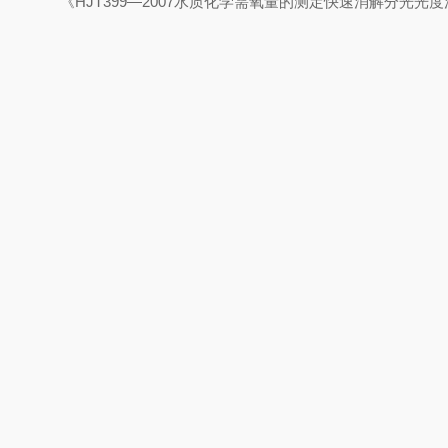
《HJT399—2007水质化学需氧量的测定快速消解分光光度