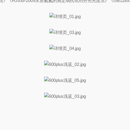
法》《HJ535-2009水质氨氮的测定纳氏试剂分光光度法》《GB118