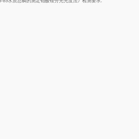
93-89水质总磷的测定钼酸铵分光光度法》检测要求.