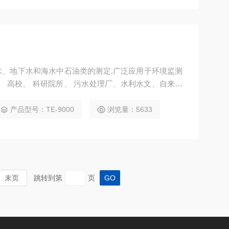
、地下水和海水中石油类的测定.广泛应用于环境监测
、 高校、 科研院所、 污水处理厂、水利水文、自来水
产品型号：TE-9000
浏览量：5633
末页
跳转到第
页